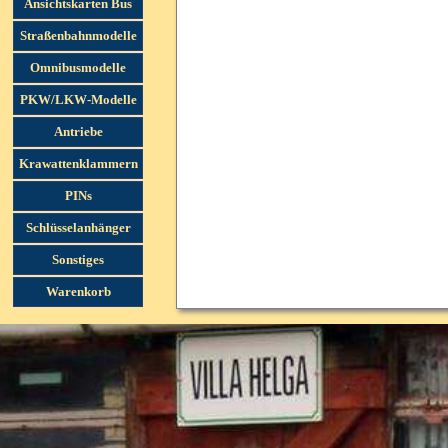
Ansichtskarten Bus
Straßenbahnmodelle
Omnibusmodelle
PKW/LKW-Modelle
Antriebe
Krawattenklammern
PINs
Schlüsselanhänger
Sonstiges
Warenkorb
Menü überspringen